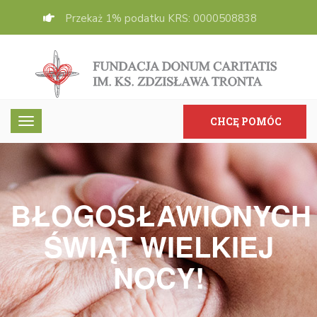
Przekaż 1% podatku KRS: 0000508838
CHCĘ POMÓC
BŁOGOSŁAWIONYCH
ŚWIĄT WIELKIEJ
NOCY!