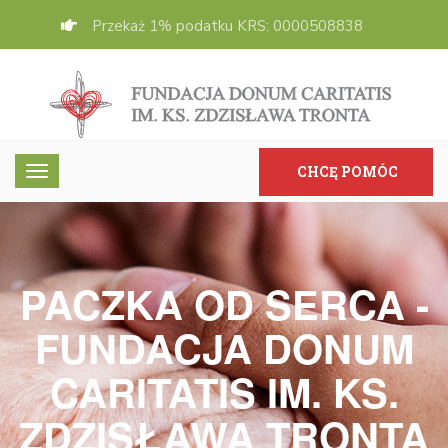
Przekaż 1% podatku KRS: 0000508838
CHCĘ POMÓC
PACZKA OD SERCA -
FUNDACJA DONUM
CARITATIS IM. KS.
ZDZISŁAWA TRONTA