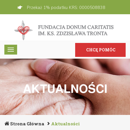
Przekaż 1% podatku KRS: 0000508838
CHCĘ POMÓC
AKTUALNOŚCI
Strona Główna
Aktualności