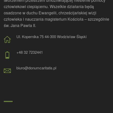
tworzeniem przestrzeni umożliwiającej niesienie pomocy
człowiekowi ciepiącemu. Wszelkie działania będą
osadzone w duchu Ewangelii, chrześcijańskiej wizji
człowieka i nauczania magisterium Kościoła – szczególnie
św. Jana Pawła II.
Ul. Kopernika 75 44-300 Wodzisław Śląski
+48 32 7232441
biuro@donumcaritatis.pl